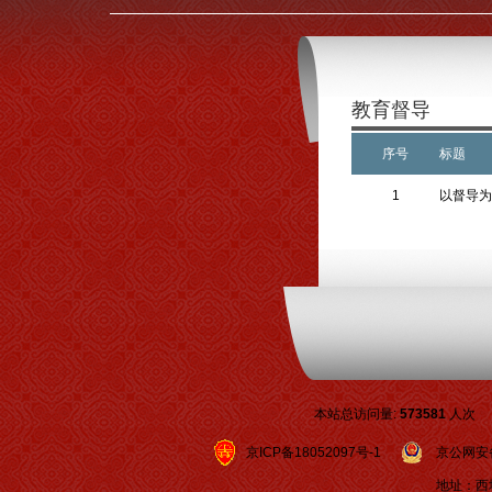
教育督导
序号
标题
1
以督导为
本站总访问量:
573581
人次
京ICP备18052097号-1
京公网安备 1
地址：西城